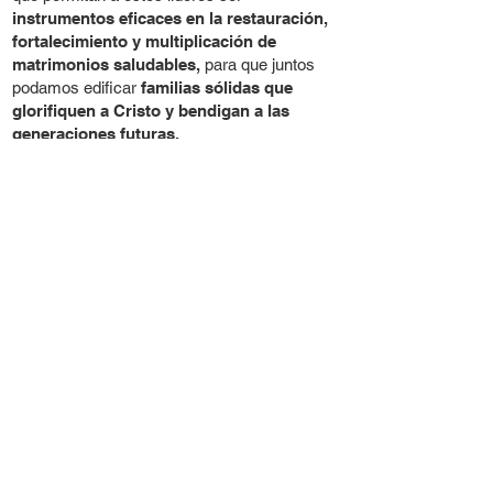
instrumentos eficaces en la restauración,
fortalecimiento y multiplicación de
matrimonios saludables,
para que juntos
podamos edificar
familias sólidas que
glorifiquen a Cristo y bendigan a las
generaciones futuras.
Elementos clave de
esta misión:
1. Formación de líderes: firmes en la
Visión establecida en Centro Cristiano
Betel, Dorado.
2. Acompañamiento real y continuo: No
solo eventos, sino relaciones
discipuladoras.
3. Consejería basada en la Palabra:
Sabiduría bíblica aplicada a los
desafíos del matrimonio.
4. Multiplicación de obreros: Cada líder
capacita a otros, formando un equipo
fuerte y multiplicador.
5. Enfoque generacional: No solo salvar