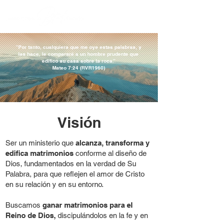
“Por tanto, cualquiera que me oye estas palabras, y
las hace, le compararé a un hombre prudente que
edificó su casa sobre la roca.”
Mateo 7:24 (RVR1960)
Visión
Ser un ministerio que
alcanza, transforma y
edifica matrimonios
conforme al diseño de
Dios, fundamentados en la verdad de Su
Palabra, para que reflejen el amor de Cristo
en su relación y en su entorno.
Buscamos
ganar matrimonios para el
Reino de Dios,
discipulándolos en la fe y en