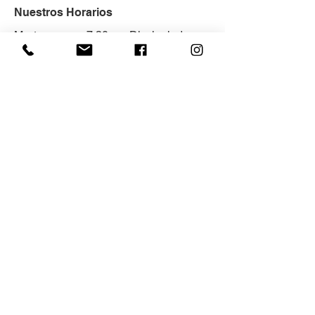
Nuestros Horarios
Martes
7:30 pm Discipulado
Miércoles
7:30 pm VIP
7:30 pm Servicio Regular
Jueves
Viernes
8:00 pm Servicio CCB
Youth
10:00 am Servicio
Domingos
Regular